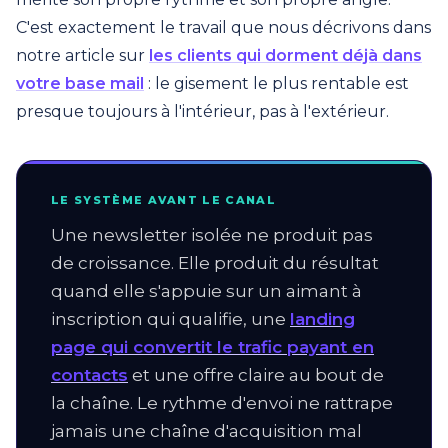
C'est exactement le travail que nous décrivons dans
notre article sur
les clients qui dorment déjà dans
votre base mail
: le gisement le plus rentable est
presque toujours à l'intérieur, pas à l'extérieur.
LE SYSTÈME AVANT LE CANAL
Une newsletter isolée ne produit pas
de croissance. Elle produit du résultat
quand elle s'appuie sur un aimant à
inscription qui qualifie, une
landing
page qui convertit le trafic payant en
contacts
et une offre claire au bout de
la chaîne. Le rythme d'envoi ne rattrape
jamais une chaîne d'acquisition mal