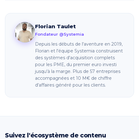
Non, et c'est l'une des erreurs les plus coûteuses.
protections de confidentialité dans les
aucune conclusion fiable. Ensuite, ajustez par
Un client actif, un prospect engagé et un inscrit
messageries.
paliers d'un envoi à la fois, en commençant par
inactif depuis 90 jours n'ont ni la même tolérance
votre segment le plus engagé.
ni la même valeur. Un découpage en quatre
Florian Taulet
segments avec un rythme propre à chacun
Fondateur @Systemia
permet d'augmenter la fréquence là où elle
Depuis les débuts de l'aventure en 2019,
rapporte, sans abîmer le reste de la liste.
Florian et l'équipe Systemia construisent
des systèmes d'acquisition complets
pour les PME, du premier euro investi
jusqu'à la marge. Plus de 57 entreprises
accompagnées et 10 M€ de chiffre
d'affaires généré pour les clients.
Suivez l'écosystème de contenu