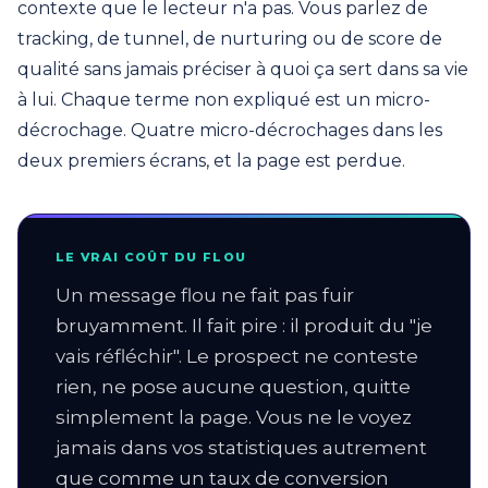
contexte que le lecteur n'a pas. Vous parlez de
tracking, de tunnel, de nurturing ou de score de
qualité sans jamais préciser à quoi ça sert dans sa vie
à lui. Chaque terme non expliqué est un micro-
décrochage. Quatre micro-décrochages dans les
deux premiers écrans, et la page est perdue.
LE VRAI COÛT DU FLOU
Un message flou ne fait pas fuir
bruyamment. Il fait pire : il produit du "je
vais réfléchir". Le prospect ne conteste
rien, ne pose aucune question, quitte
simplement la page. Vous ne le voyez
jamais dans vos statistiques autrement
que comme un taux de conversion