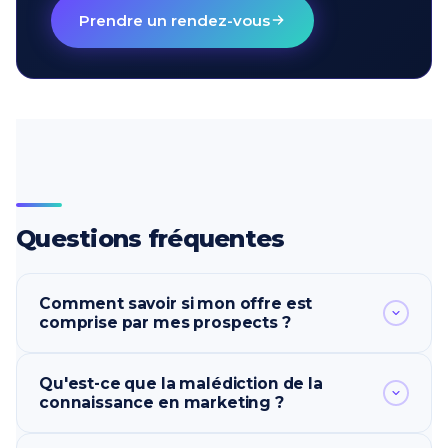
Prendre un rendez-vous
Questions fréquentes
Comment savoir si mon offre est
comprise par mes prospects ?
Faites passer le test des 5 secondes : montrez
Qu'est-ce que la malédiction de la
votre page pendant cinq secondes à quelqu'un
connaissance en marketing ?
d'extérieur à votre métier, retirez-la, puis
demandez-lui ce que vous proposez, à qui c'est
C'est un biais cognitif qui rend impossible