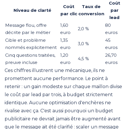
Coût
Coût
Taux de
Niveau de clarté
par
par clic
conversion
lead
Message flou, offre
1,60
80
2,0 %
décrite par le métier
euro
euros
Cible et problème
1,35
45
3,0 %
nommés explicitement
euro
euros
Cinq questions traitées,
1,20
26,70
4,5 %
preuve incluse
euro
euros
Ces chiffres illustrent une mécanique, ils ne
promettent aucune performance. Le point à
retenir : un gain modeste sur chaque maillon divise
le coût par lead par trois, à budget strictement
identique. Aucune optimisation d'enchères ne
rivalise avec ça. C'est aussi pourquoi un budget
publicitaire ne devrait jamais être augmenté avant
que le message ait été clarifié : scaler un message