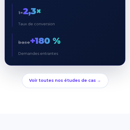
2,3×
1×
Taux de conversion
+180 %
base
Demandes entrantes
Voir toutes nos études de cas →