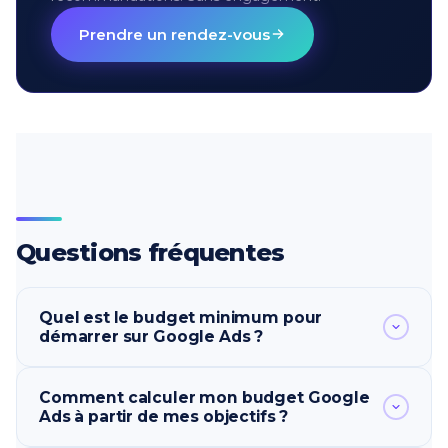
Prendre un rendez-vous
Questions fréquentes
Quel est le budget minimum pour
démarrer sur Google Ads ?
En pratique, 800 euros de budget média par mois
Comment calculer mon budget Google
constituent le plancher pour un service local sur
Ads à partir de mes objectifs ?
un marché peu concurrentiel. En B2B de niche,