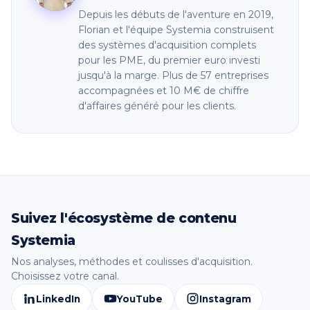
surveillant l'évolution du coût par acquisition. Si
Depuis les débuts de l'aventure en 2019,
celui-ci reste stable, continuez ; s'il dérape, vous
Florian et l'équipe Systemia construisent
avez atteint la limite de volume rentable de votre
des systèmes d'acquisition complets
marché.
pour les PME, du premier euro investi
jusqu'à la marge. Plus de 57 entreprises
accompagnées et 10 M€ de chiffre
d'affaires généré pour les clients.
Suivez l'écosystème de contenu
Systemia
Nos analyses, méthodes et coulisses d'acquisition.
Choisissez votre canal.
LinkedIn
YouTube
Instagram