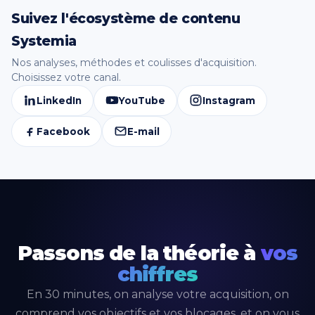
Suivez l'écosystème de contenu
Systemia
Nos analyses, méthodes et coulisses d'acquisition.
Choisissez votre canal.
LinkedIn
YouTube
Instagram
Facebook
E-mail
Passons de la théorie à
vos
chiffres
En 30 minutes, on analyse votre acquisition, on
comprend vos objectifs et vos blocages, et on vous