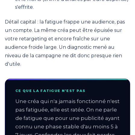
s'effrite.
Détail capital : la fatigue frappe une audience, pas
un compte. La même créa peut être épuisée sur
votre retargeting et encore fraîche sur une
audience froide large. Un diagnostic mené au
niveau de la campagne ne dit donc presque rien
d'utile.
CE QUE LA FATIGUE N'EST PAS
Une créa qui n'a jamais fonctionné n'est
pas fatiguée, elle est ratée. On ne parle
de fatigue que pour une publicité ayant
connu une phase stable d'au moins 5 à
7 jours. Confondre les deux fait perdre